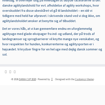
hviledag. Vi overvejer dog på hviledagen at tilbyde faciliteterne til det
danske agilitylandshold for evt. afholdelse af agility workshops, hvor
overskuddet fra disse ubeskåret vil gå til landsholdet – en idé vi
tidligere med held har afprøvet. I skrivende stund ved vi dog ikke, om
agilitylandsholdet ønsker at benytte sig af tilbuddet.
D
et er vores håb, at vi kan gennemføre endnu en uforglemmelig
agilityuge med glade ekvipager fra ind- og udland, der på trods af
landegrænser og sprogbarrierer vil knytte mange nye venskaber, og
hvor respekten for hunden, konkurrenterne og agilitysporten er i
højsædet. Vi krydser fingre for en hel uge med dejlig dansk sommer og
sol.
·
© 2026
DANIA CUP 2020
·
Powered by
·
Designed with the
Customizr theme
·